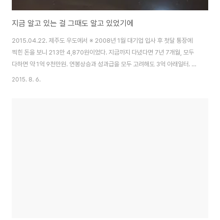
지금 알고 있는 걸 그때도 알고 있었기에
2015.04.22. 제주도 우도에서 ※ 2008년 1월 대기업 입사 후 첫달 통장에
찍힌 돈을 보니 213만 4,870원이었다. 지금까지 다녔다면 7년 7개월, 모두
다하면 약 1억 9천만원. 연봉상승과 성과급을 모두 고려해도 3억 아래일터. ※
2008년 당시 서울에 살기 위한 원룸 대출 3,000만원 매달 원리금 100만원
2015. 8. 6.
상환, 은행 이자 약 10만원, 월세 20만원 -> 주거 비용만 130만원/월 아무리
회사에서 어느정도 지원해준다지만 식비, 교통비, 통신비, 수도/전기/가스비 등
약 30만원/월 주말에 놀러 다니고, 커피 마시고, 퇴근 후 음주라도 하면 약 30
만원/월 보험 및 기타 잡비 약 10만원/월 숨쉬고 살기 + 좀 사람처럼 지내기 비
용만 200만원 월급에서 10만원 남았다. ...남으..