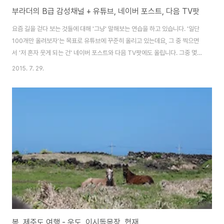
부라더의 B급 감성채널 + 유튜브, 네이버 포스트, 다음 TV팟
요즘 길을 걷다 보는 것들에 대해 '그냥' 말해보는 연습을 하고 있습니다. '일단
100개만 올려보자'는 목표로 유튜브에 꾸준히 올리고 있는데요, 그 중 찍으면
서 '저 혼자 웃게 되는 건' 네이버 포스트와 다음 TV팟에도 올립니다. 그중 몇
편을 공유합니다. ※ 부라더의 B급 감성채널 네이버 포스트:
2015. 7. 29.
http://me2.do/FtV8bJ2R유튜브 채널:
https://www.youtube.com/channel/UCZ3vWvJ-
AlW9tBfm6T7PgrA다음 TV팟:
http://tvpot.daum.net/mypot/Top.do?ownerid=uDCvbU-S2qM0
※ 기모씨의 아들 상청이 등급사회 아내는 내가 술 취한 걸 어떻게 알았을까 회
사 생활 재미있어요? 뭔가 하고싶다 ※ 네이버 포스트: http:..
봄, 제주도 여행 - 우도, 이시돌목장, 협재