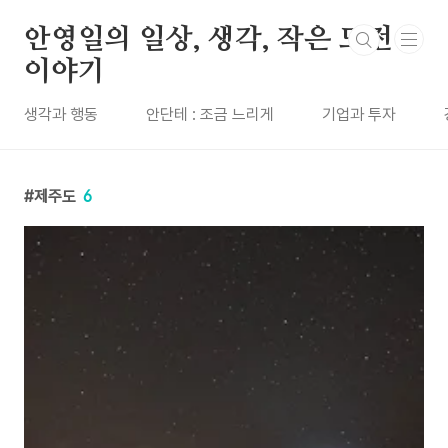
본문 바로가기
안영일의 일상, 생각, 작은 도전
이야기
생각과 행동
안단테 : 조금 느리게
기업과 투자
제주도
6