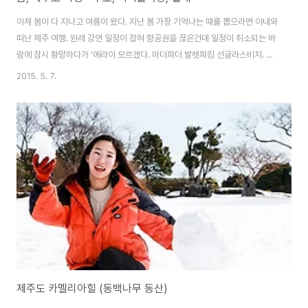
이제 봄이 다 지나고 여름이 왔다. 지난 봄 가장 기억나는 때를 뽑으라면 아내와
떠난 제주 여행. 원래 강연 일정이 잡혀 항공권을 끊은건데 일정이 취소되는 바
람에 잠시 황망하다가 '에라이 모르겠다. 마더파더 발렛파킹 선글라스비치. 그
냥 가자.'며 떠난 여행이었다. 우리나라에서 본 중 가장 많은 별을 바라보며 황
2015. 5. 7.
홀하던 우도의 밤은 평생 잊지 못할 듯. ※ 우도 ※ 이시돌 목장, 외톨이 나무 ※
협재 해변 ※ 깊이있게 놀자대담하게 하자 자기답게 살자 우리는 보다 자연스럽
고 인간적인 세상을 디자인합니다. www.DreamChallengeGroup.com
공인 프레지 전문가 DCG는 프레지 본사로부터 신뢰성을 인증받은 독립 프레
지 전문가 집단입니다.세계적 수준의 스토리텔링, 프레지 교육 그리고 주밍 프
레젠테이션..
제주도 카멜리아힐 (동백나무 동산)