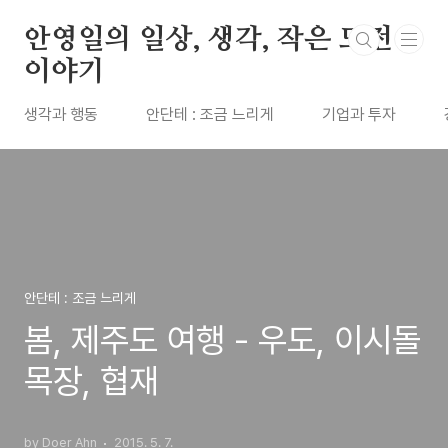
본문 바로가기
안영일의 일상, 생각, 작은 도전
이야기
생각과 행동
안단테 : 조금 느리게
기업과 투자
안단테 : 조금 느리게
봄, 제주도 여행 - 우도, 이시돌
목장, 협재
by Doer Ahn
2015. 5. 7.