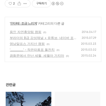
2
구독하기
'
안단테 : 조금 느리게
' 카테고리의 다른 글
용인 자연휴양림 캠핑
2016.04.17
(0)
부라더의 B급 감성채널 + 유튜브, 네이버 포스
2015.07.29
트, 다음 TV팟
영남알프스 가지산 캠핑
(2)
2015.03.23
(0)
'_________' - 작은따옴표 돌잔치
2015.03.02
(0)
광화문에서 만난 세월, 세월아 가지마
2015.02.24
(0)
관련글