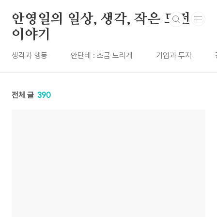
본문 바로가기
안영일의 일상, 생각, 작은 도전
이야기
생각과 행동
안단테 : 조금 느리게
기업과 투자
전체 글
390