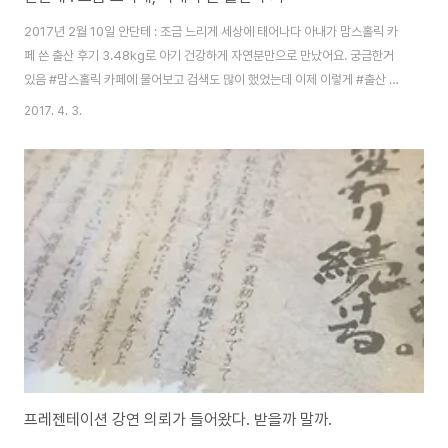
2017년 2월 10일 안단테 : 조금 느리게 세상에 태어나다 아내가 맘스홀릭 카
페 쓴 출산 후기 3.48kg로 아기 건강하게 자연분만으로 만났어요. 궁금한거
있음 #맘스홀릭 카페에 물어보고 검색도 많이 했었는데 이제 이렇게 #출산 #
후기 써보네요. 편하게 음슴체? 반말로 써볼게요 ! 2.8아침에 이슬이 비침. 이
2017. 4. 3.
슬이 어떻게 생긴걸까 싶었는데 콧물같은 점성의 투명한 분비물에 간혹 분홍색
을 띠기도 함. 이랬는데 보자마자 아 이게 이슬이구나 싶었음. 하루 종일 내내
싸르르한 느낌이 있었지만 전혀 간격이 일정하지도 않았고 생리통 정도의 느낌
이라 저녁엔 근처 동네 친구들 만나러 가서 삼겹살도 먹음. 그 친구들 아가 태어
나서 강제로 못본지 이제 거의 한달 되어 감. ㅎㅎ 안녕 잘 지내니 사실 삼겹살
먹을때 종종 ..
프레젠테이션 강연 의뢰가 들어왔다. 받을까 말까.