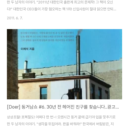
한 두 남자의 이야기. "2011년 대한민국 출판계 최고의 문제작! 그 책이 오신
다!" 대한민국 CEO들이 가장 혐오하는 책 1위! 신입사원이 절대 읽으면 안되
는 책 1위! 대학총장들이 가장 싫어하는 책 1위! 그러나 아마존, YES 24, 교보
2011. 6. 7.
문고 종합 베스트셀러.... ....를 꿈꾸는... "방황해도 괜찮아!" @Yes24:
http://bit.ly/iHQawJ @인터파크: http://bit.ly/jPBxtC @알라딘:
http://bit.ly/mxpRDL @교보문고: http://bit.ly/lv9dXr 강성찬 블로그:
http://www.whyyoulive.co.kr 안영일 블로그: http://www.doerta..
[Doer] 동거남쇼 #6. 30년 전 헤어진 친구를 찾습니다..광고천재 이제석
상상초월! 포복절도! 어쩌다 한 번~! 오랜시간 동거 끝에 급기야 입을 맞추기로
한 두 남자의 이야기. "생각을 뒤집어라. 판을 바꿔라!" 한국에서 버림받은, 지