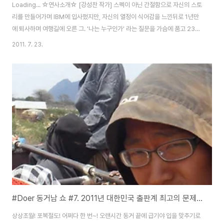
Loading... ☆연사소개☆ [강성찬 작가] 스펙이 아닌 간절함으로 자신의 스토
리를 만들어가며 IBM에 입사했지만, 자신의 열정이 식어감을 느낀뒤로 1년만
에 퇴사하며 여행길에 오른 그. '나는 누구인가' 라는 질문을 가슴에 품고 231
일동안 22개국을 여행하며, 사람을 만나고, 자문자답하며 자신의 삶을 창조하
2011. 7. 23.
는 힘을 얻고 진정으로 자기다운 삶에 다가가게 된다. 강성찬 작가 블로그 :
http://www.whyyoulive.co.kr 강성찬 작가님 인터뷰자료 :
http://blog.naver.com/moozijoa/120133332321 [Doer 안영일,
Dream Challenge Group 팀장] 20대 후반, 뼈 아픈 실패와 좌절 그리고
극복을 겪은 그의 가치. 깊이있게 놀자. 대담하게 하자...
#Doer 동거남 쇼 #7. 2011년 대한민국 출판계 최고의 문제작! 그 책이 오신다! 방황해도 괜찮아.
상상초월! 포복절도! 어쩌다 한 번~! 오랜시간 동거 끝에 급기야 입을 맞추기로