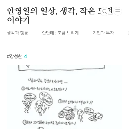
본문 바로가기
안영일의 일상, 생각, 작은 도전
이야기
생각과 행동
안단테 : 조금 느리게
기업과 투자
강성찬
4