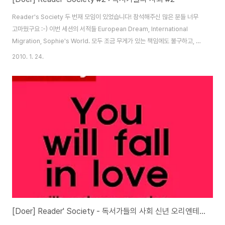
Reader's Society 두 번재 모임이 있었습니다! 참석해주신 많은 분들 너무
고마웠구요 :-) 이번 세션의 서적들 European Dream, International
Migration, Sophie's World. 모두 조금 무게가 있는 책임에도 불구하고, 모
두 한 주간 힘내서 읽고 와 주셨네요! 시작을 연 형준군의 '신년 계획'에서 있었
2010. 1. 24.
던 에피소드도, 지금 생각해도 피식 피식. ㅋㅋㅋ # 신년 계획 에피소드 #
International Migration Intro by 형준 # European Dream Intro by
Doer 영일 # Sophie's World by 효은 # About 가영 # On Saipan by
고운 # On Steteotype by 상주 by Doer 안영일
[Doer] Reader' Society - 독서가들의 사회 신년 오리엔테이션 모임 기념