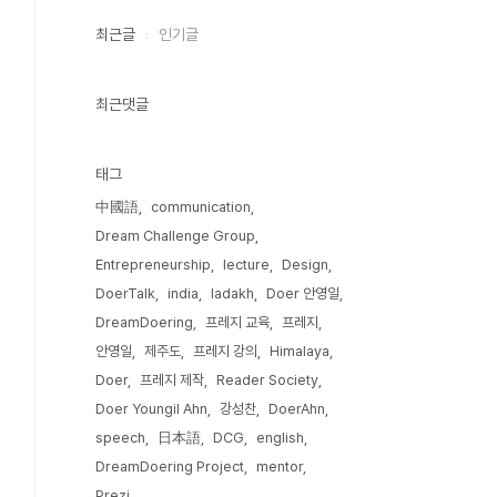
최근글
인기글
최근댓글
태그
中國語
communication
Dream Challenge Group
Entrepreneurship
lecture
Design
DoerTalk
india
ladakh
Doer 안영일
DreamDoering
프레지 교육
프레지
안영일
제주도
프레지 강의
Himalaya
Doer
프레지 제작
Reader Society
Doer Youngil Ahn
강성찬
DoerAhn
speech
日本語
DCG
english
DreamDoering Project
mentor
Prezi